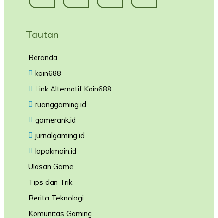
Tautan
Beranda
koin688
Link Alternatif Koin688
ruanggaming.id
gamerank.id
jurnalgaming.id
lapakmain.id
Ulasan Game
Tips dan Trik
Berita Teknologi
Komunitas Gaming