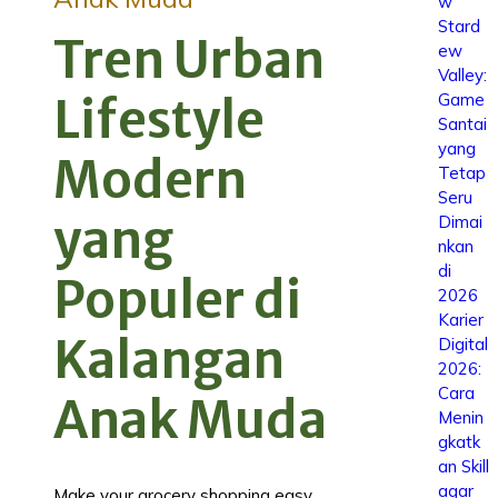
w
Stard
Tren Urban
ew
Valley:
Game
Lifestyle
Santai
yang
Modern
Tetap
Seru
yang
Dimai
nkan
di
Populer di
2026
Karier
Kalangan
Digital
2026:
Cara
Anak Muda
Menin
gkatk
an Skill
agar
Make your grocery shopping easy