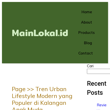
Home
About
MainLokal.id
Products
Blog
Contact
Cari
Recent
Page >>
Tren Urban
Posts
Lifestyle Modern yang
Populer di Kalangan
Revie
Anak Muda