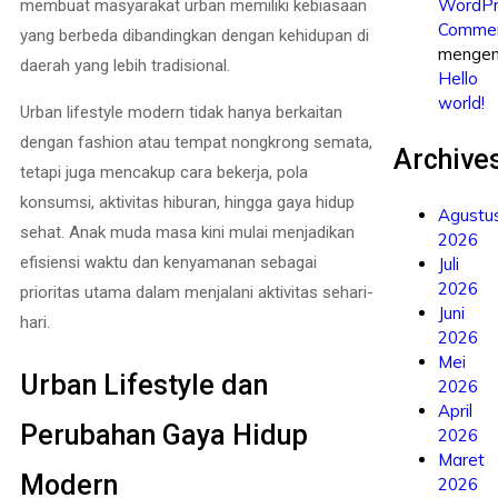
WordPr
membuat masyarakat urban memiliki kebiasaan
Commen
yang berbeda dibandingkan dengan kehidupan di
mengen
daerah yang lebih tradisional.
Hello
world!
Urban lifestyle modern tidak hanya berkaitan
dengan fashion atau tempat nongkrong semata,
Archive
tetapi juga mencakup cara bekerja, pola
konsumsi, aktivitas hiburan, hingga gaya hidup
Agustu
sehat. Anak muda masa kini mulai menjadikan
2026
efisiensi waktu dan kenyamanan sebagai
Juli
2026
prioritas utama dalam menjalani aktivitas sehari-
Juni
hari.
2026
Mei
Urban Lifestyle dan
2026
April
Perubahan Gaya Hidup
2026
Maret
Modern
2026