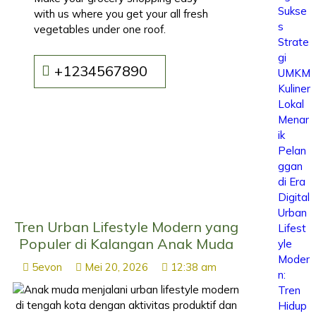
Sukse
with us where you get your all fresh
s
vegetables under one roof.
Strate
gi
+1234567890
UMKM
Kuliner
Lokal
Menar
ik
Pelan
ggan
di Era
Digital
Urban
Tren Urban Lifestyle Modern yang
Lifest
Populer di Kalangan Anak Muda
yle
Moder
5evon
Mei 20, 2026
12:38 am
n:
Tren
Hidup