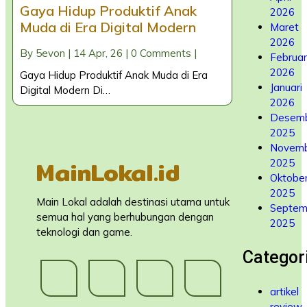
Gaya Hidup Produktif Anak
2026
Muda di Era Digital Modern
Maret
2026
By
5evon
|
14
Apr, 26
|
0 Comments
|
Februar
2026
Gaya Hidup Produktif Anak Muda di Era
Januari
Digital Modern Di…
2026
Desem
2025
Novem
MainLokal.id
2025
Oktobe
2025
Main Lokal adalah destinasi utama untuk
Septem
semua hal yang berhubungan dengan
2025
teknologi dan game.
Categor
artikel
review