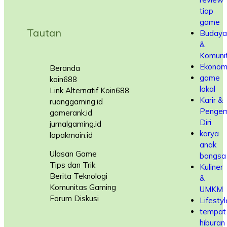
tiap
game
Tautan
Budaya
&
Komuni
Ekonom
Beranda
game
koin688
lokal
Link Alternatif Koin688
Karir &
ruanggaming.id
Penge
gamerank.id
Diri
jurnalgaming.id
karya
lapakmain.id
anak
Ulasan Game
bangsa
Tips dan Trik
Kuliner
Berita Teknologi
&
Komunitas Gaming
UMKM
Forum Diskusi
Lifestyl
tempat
hiburan