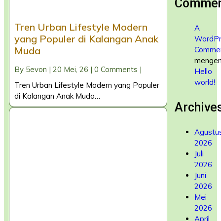
Commen
Tren Urban Lifestyle Modern
A
yang Populer di Kalangan Anak
WordPr
Muda
Commen
mengen
By
5evon
|
20
Mei, 26
|
0 Comments
|
Hello
world!
Tren Urban Lifestyle Modern yang Populer
di Kalangan Anak Muda…
Archive
Agustu
2026
Juli
2026
Juni
2026
Mei
2026
April