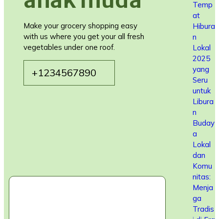
anak muda
Temp
at
Make your grocery shopping easy
Hibura
with us where you get your all fresh
n
vegetables under one roof.
Lokal
2025
yang
+1234567890
Seru
untuk
Libura
n
Buday
a
Lokal
dan
Komu
nitas:
Menja
ga
Tradis