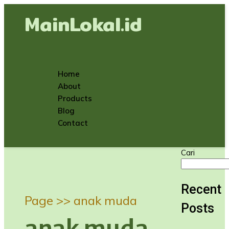
MainLokal.id
Home
About
Products
Blog
Contact
Cari
Recent
Page >>
anak muda
Posts