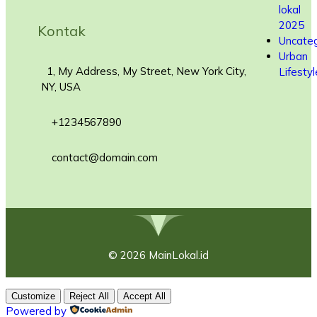
lokal
2025
Kontak
Uncateg
Urban
1, My Address, My Street, New York City,
Lifestyl
NY, USA
+1234567890
contact@domain.com
© 2026 MainLokal.id
Customize
Reject All
Accept All
Powered by