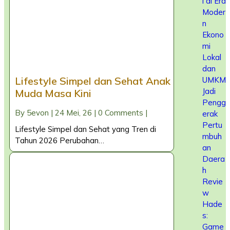
i di Era
Moder
n
Ekono
mi
Lokal
dan
Lifestyle Simpel dan Sehat Anak
UMKM
Jadi
Muda Masa Kini
Pengg
By
5evon
|
24
Mei, 26
|
0 Comments
|
erak
Pertu
Lifestyle Simpel dan Sehat yang Tren di
mbuh
Tahun 2026 Perubahan…
an
Daera
h
Revie
w
Hade
s:
Game