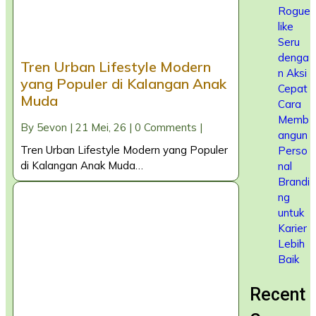
Rogue
like
Seru
denga
Tren Urban Lifestyle Modern
n Aksi
yang Populer di Kalangan Anak
Cepat
Muda
Cara
Memb
By
5evon
|
21
Mei, 26
|
0 Comments
|
angun
Tren Urban Lifestyle Modern yang Populer
Perso
di Kalangan Anak Muda…
nal
Brandi
ng
untuk
Karier
Lebih
Baik
Recent