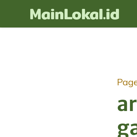
MainLokal.id
Pag
ar
g