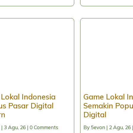
Lokal Indonesia
Game Lokal I
s Pasar Digital
Semakin Popul
rn
Digital
|
3
Agu, 26
|
0 Comments
By
5evon
|
2
Agu, 26