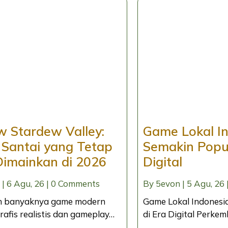
w Stardew Valley:
Game Lokal I
Santai yang Tetap
Semakin Popul
Dimainkan di 2026
Digital
|
6
Agu, 26
|
0 Comments
By
5evon
|
5
Agu, 26
h banyaknya game modern
Game Lokal Indonesi
afis realistis dan gameplay…
di Era Digital Perke