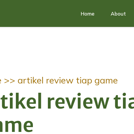
Home
About
e >>
artikel review tiap game
tikel review ti
ame