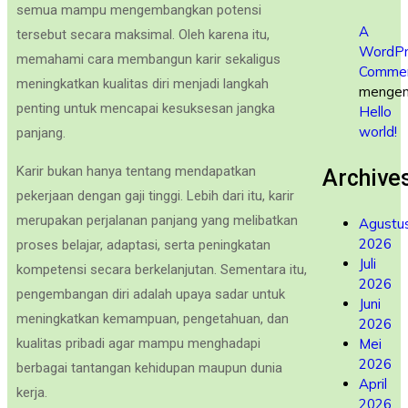
semua mampu mengembangkan potensi
A
tersebut secara maksimal. Oleh karena itu,
WordPr
memahami cara membangun karir sekaligus
Commen
meningkatkan kualitas diri menjadi langkah
mengen
penting untuk mencapai kesuksesan jangka
Hello
world!
panjang.
Karir bukan hanya tentang mendapatkan
Archive
pekerjaan dengan gaji tinggi. Lebih dari itu, karir
merupakan perjalanan panjang yang melibatkan
Agustu
2026
proses belajar, adaptasi, serta peningkatan
Juli
kompetensi secara berkelanjutan. Sementara itu,
2026
pengembangan diri adalah upaya sadar untuk
Juni
meningkatkan kemampuan, pengetahuan, dan
2026
Mei
kualitas pribadi agar mampu menghadapi
2026
berbagai tantangan kehidupan maupun dunia
April
kerja.
2026