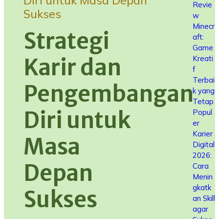
Diri untuk Masa Depan
Revie
Sukses
w
Minecr
Strategi
aft:
Game
Kreati
Karir dan
f
Terbai
Pengembangan
k yang
Tetap
Diri untuk
Popul
er
Karier
Masa
Digital
2026:
Depan
Cara
Menin
gkatk
Sukses
an Skill
agar