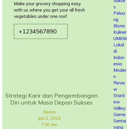
Sukse
Make your grocery shopping easy
s
with us where you get your all fresh
Pelua
vegetables under one roof.
ng
Bisnis
+1234567890
Kuliner
UMKM
Lokal
di
Indon
esia
Moder
n
Revie
w
Strategi Karir dan Pengembangan
Stard
Diri untuk Masa Depan Sukses
ew
Valley:
5evon
Game
Juni 2, 2026
Santai
7:30 am
yang