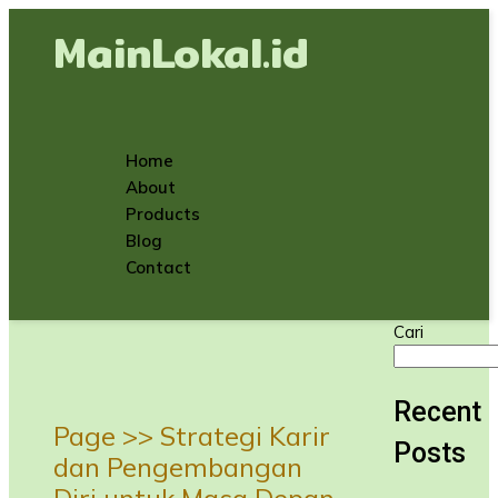
MainLokal.id
Home
About
Products
Blog
Contact
Cari
Recent
Page >>
Strategi Karir
Posts
dan Pengembangan