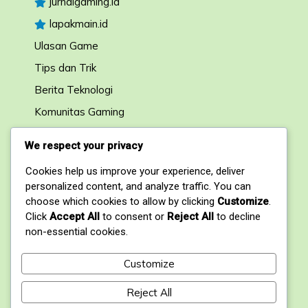
jurnalgaming.id
lapakmain.id
Ulasan Game
Tips dan Trik
Berita Teknologi
Komunitas Gaming
Forum Diskusi
We respect your privacy
Cookies help us improve your experience, deliver
Kontak
personalized content, and analyze traffic. You can
choose which cookies to allow by clicking
Customize
.
1, My Address, My Street, New York City, NY,
Click
Accept All
to consent or
Reject All
to decline
USA
non-essential cookies.
+1234567890
Customize
contact@domain.com
Reject All