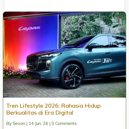
Tren Lifestyle 2026: Rahasia Hidup
Berkualitas di Era Digital
By
5evon
|
14
Jun, 26
|
0 Comments