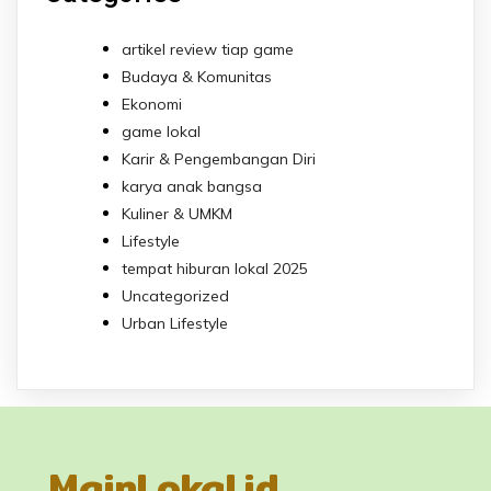
artikel review tiap game
Budaya & Komunitas
Ekonomi
game lokal
Karir & Pengembangan Diri
karya anak bangsa
Kuliner & UMKM
Lifestyle
tempat hiburan lokal 2025
Uncategorized
Urban Lifestyle
MainLokal.id