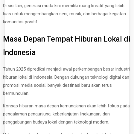
Di sisi lain, generasi muda kini memiliki ruang kreatif yang lebih
luas untuk mengembangkan seni, musik, dan berbagai kegiatan
komunitas positif.
Masa Depan Tempat Hiburan Lokal di
Indonesia
Tahun 2025 diprediksi menjadi awal perkembangan besar industri
hiburan lokal di Indonesia. Dengan dukungan teknologi digital dan
promosi media sosial, banyak destinasi baru akan terus
bermunculan.
Konsep hiburan masa depan kemungkinan akan lebih fokus pada
pengalaman pengunjung, keberlanjutan lingkungan, dan
penggabungan budaya lokal dengan teknologi modern.