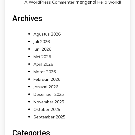
mengenai
A WordPress Commenter
Hello world!
Archives
Agustus 2026
Juli 2026
Juni 2026
Mei 2026
April 2026
Maret 2026
Februari 2026
Januari 2026
Desember 2025
November 2025
Oktober 2025
September 2025
Categories