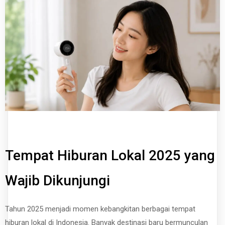
Tempat Hiburan Lokal 2025 yang
Wajib Dikunjungi
Tahun 2025 menjadi momen kebangkitan berbagai tempat
hiburan lokal di Indonesia. Banyak destinasi baru bermunculan