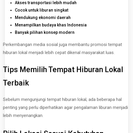
Akses transportasi lebih mudah
Cocok untuk liburan singkat
Mendukung ekonomi daerah
Menampilkan budaya khas Indonesia
Banyak pilihan konsep modern
Perkembangan media sosial juga membantu promosi tempat
hiburan lokal menjadi lebih cepat dikenal masyarakat luas.
Tips Memilih Tempat Hiburan Lokal
Terbaik
Sebelum mengunjungi tempat hiburan lokal, ada beberapa hal
penting yang perlu diperhatikan agar pengalaman liburan menjadi
lebih menyenangkan.