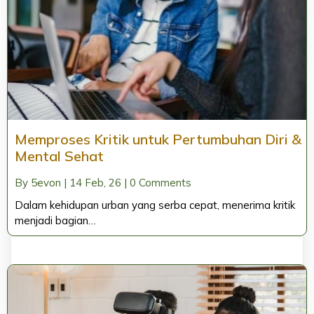
Memproses Kritik untuk Pertumbuhan Diri &
Mental Sehat
By
5evon
|
14
Feb, 26
|
0 Comments
Dalam kehidupan urban yang serba cepat, menerima kritik
menjadi bagian…