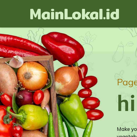
MainLokal.id
Pag
h
Make you
vegetabl