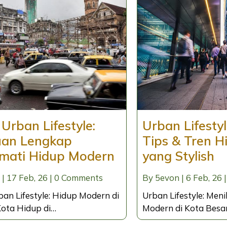
 Urban Lifestyle:
Urban Lifesty
an Lengkap
Tips & Tren H
mati Hidup Modern
yang Stylish
|
17
Feb, 26
|
0 Comments
By
5evon
|
6
Feb, 26
|
ban Lifestyle: Hidup Modern di
Urban Lifestyle: Men
ota Hidup di…
Modern di Kota Besa