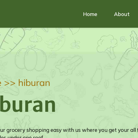
Home
About
e >>
hiburan
iburan
r grocery shopping easy with us where you get your all 
es under one roof.