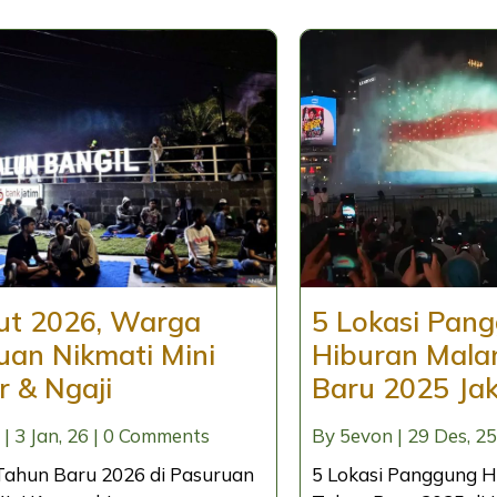
t 2026, Warga
5 Lokasi Pan
uan Nikmati Mini
Hiburan Mal
r & Ngaji
Baru 2025 Ja
|
3
Jan, 26
|
0 Comments
By
5evon
|
29
Des, 25
ahun Baru 2026 di Pasuruan
5 Lokasi Panggung 