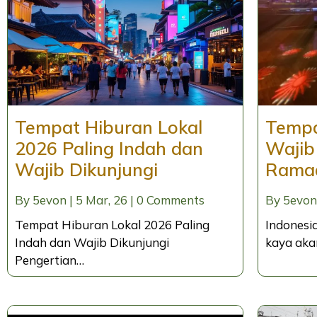
Tempat Hiburan Lokal
Tempa
2026 Paling Indah dan
Wajib
Wajib Dikunjungi
Rama
By
5evon
|
5
Mar, 26
|
0 Comments
By
5evon
Tempat Hiburan Lokal 2026 Paling
Indonesi
Indah dan Wajib Dikunjungi
kaya aka
Pengertian…