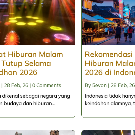
t Hiburan Malam
Rekomendasi
 Tutup Selama
Hiburan Mala
dhan 2026
2026 di Indon
|
28
Feb, 26
|
0 Comments
By
5evon
|
28
Feb, 26
a dikenal sebagai negara yang
Indonesia tidak hany
n budaya dan hiburan…
keindahan alamnya, 