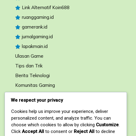
Link Alternatif Koin688
ruanggaming.id
gamerank.id
jurnalgaming.id
lapakmain.id
Ulasan Game
Tips dan Trik
Berita Teknologi
Komunitas Gaming
Forum Diskusi
We respect your privacy
Cookies help us improve your experience, deliver
Kontak
personalized content, and analyze traffic. You can
choose which cookies to allow by clicking
Customize
.
1, My Address, My Street, New York City, NY,
Click
Accept All
to consent or
Reject All
to decline
USA