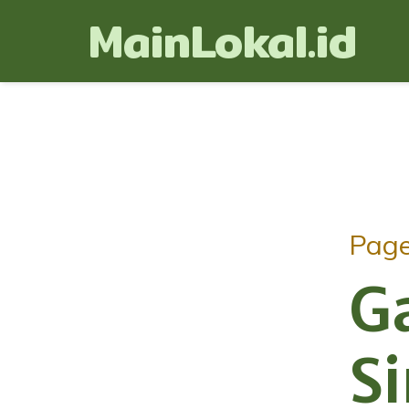
MainLokal.id
Pag
G
S