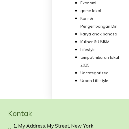
Ekonomi
game lokal
Karir &
Pengembangan Diri
karya anak bangsa
Kuliner & UMKM
Lifestyle
tempat hiburan lokal
2025
Uncategorized
Urban Lifestyle
Kontak
1, My Address, My Street, New York