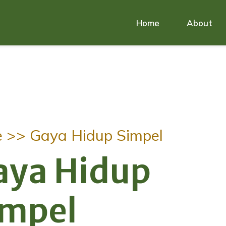
Home
About
e >>
Gaya Hidup Simpel
aya Hidup
impel