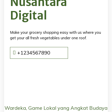
Nusantara
Digital
Make your grocery shopping easy with us where you
get your all fresh vegetables under one roof.
+1234567890
Wardeka, Game Lokal yang Angkat Budaya