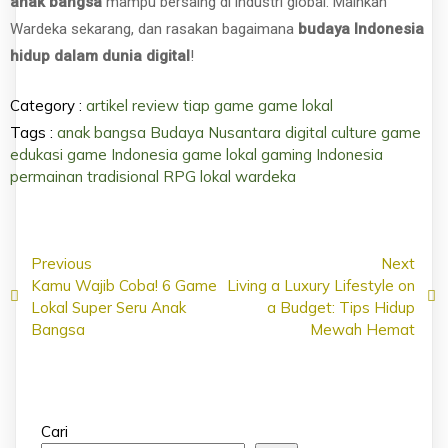
anak bangsa
mampu bersaing di industri global. Mainkan
Wardeka sekarang, dan rasakan bagaimana
budaya Indonesia
hidup dalam dunia digital
!
Category :
artikel review tiap game
game lokal
Tags :
anak bangsa
Budaya Nusantara
digital culture
game
edukasi
game Indonesia
game lokal
gaming Indonesia
permainan tradisional
RPG lokal
wardeka
Previous
Next
Kamu Wajib Coba! 6 Game
Living a Luxury Lifestyle on
Lokal Super Seru Anak
a Budget: Tips Hidup
Bangsa
Mewah Hemat
Cari