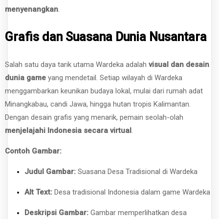
menyenangkan
.
Grafis dan Suasana Dunia Nusantara
Salah satu daya tarik utama Wardeka adalah
visual dan desain
dunia game
yang mendetail. Setiap wilayah di Wardeka
menggambarkan keunikan budaya lokal, mulai dari rumah adat
Minangkabau, candi Jawa, hingga hutan tropis Kalimantan.
Dengan desain grafis yang menarik, pemain seolah-olah
menjelajahi Indonesia secara virtual
.
Contoh Gambar:
Judul Gambar:
Suasana Desa Tradisional di Wardeka
Alt Text:
Desa tradisional Indonesia dalam game Wardeka
Deskripsi Gambar:
Gambar memperlihatkan desa