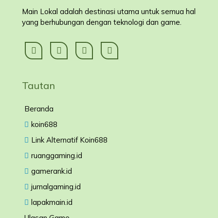
Main Lokal adalah destinasi utama untuk semua hal
yang berhubungan dengan teknologi dan game.
Tautan
Beranda
koin688
Link Alternatif Koin688
ruanggaming.id
gamerank.id
jurnalgaming.id
lapakmain.id
Ulasan Game