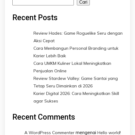
Cari
Recent Posts
Review Hades: Game Roguelike Seru dengan
Aksi Cepat
Cara Membangun Personal Branding untuk
Karier Lebih Baik
Cara UMKM Kuliner Lokal Meningkatkan
Penjualan Online
Review Stardew Valley: Game Santai yang
Tetap Seru Dimainkan di 2026
Karier Digital 2026: Cara Meningkatkan Skill
agar Sukses
Recent Comments
mengenai
A WordPress Commenter
Hello world!