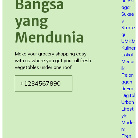
Bangsa
an Skill
agar
Sukse
yang
s
Strate
Mendunia
gi
UMKM
Kuliner
Make your grocery shopping easy
Lokal
with us where you get your all fresh
Menar
vegetables under one roof.
ik
Pelan
ggan
+1234567890
di Era
Digital
Urban
Lifest
yle
Moder
n:
Tren