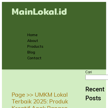
MainLokal.id
Home
About
Products
Blog
Contact
Cari
Recent
Page >>
UMKM Lokal
Posts
Terbaik 2025: Produk