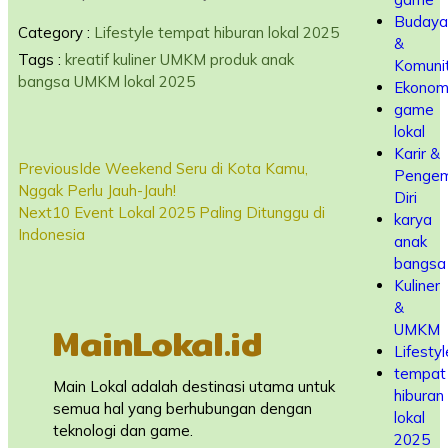
Budaya
Category :
Lifestyle
tempat hiburan lokal 2025
&
Tags :
kreatif
kuliner UMKM
produk anak
Komuni
bangsa
UMKM lokal 2025
Ekonom
game
lokal
Karir &
Previous
Ide Weekend Seru di Kota Kamu,
Penge
Nggak Perlu Jauh-Jauh!
Diri
Next
10 Event Lokal 2025 Paling Ditunggu di
karya
Indonesia
anak
bangsa
Kuliner
&
MainLokal.id
UMKM
Lifestyl
tempat
Main Lokal adalah destinasi utama untuk
hiburan
semua hal yang berhubungan dengan
lokal
teknologi dan game.
2025