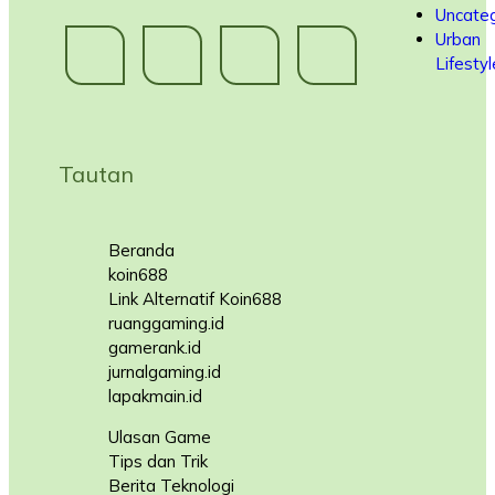
Uncateg
Urban
Lifestyl
Tautan
Beranda
koin688
Link Alternatif Koin688
ruanggaming.id
gamerank.id
jurnalgaming.id
lapakmain.id
Ulasan Game
Tips dan Trik
Berita Teknologi