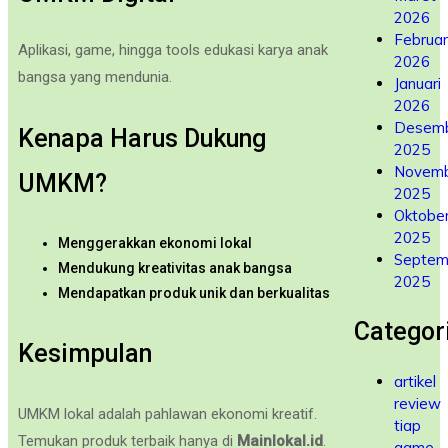
2026
Februar
Aplikasi, game, hingga tools edukasi karya anak
2026
bangsa yang mendunia.
Januari
2026
Desem
Kenapa Harus Dukung
2025
Novem
UMKM?
2025
Oktobe
2025
Menggerakkan ekonomi lokal
Septem
Mendukung kreativitas anak bangsa
2025
Mendapatkan produk unik dan berkualitas
Categor
Kesimpulan
artikel
review
UMKM lokal adalah pahlawan ekonomi kreatif.
tiap
Temukan produk terbaik hanya di
Mainlokal.id
.
game