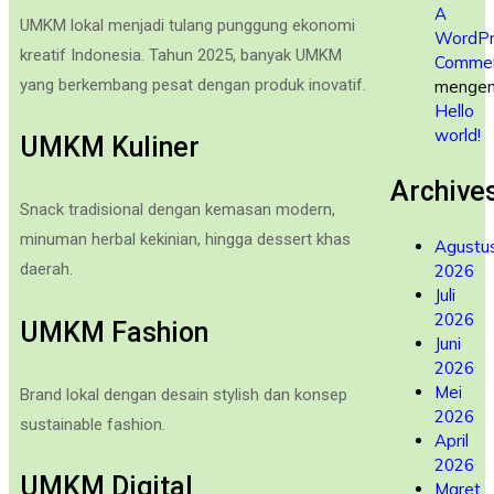
A
UMKM lokal menjadi tulang punggung ekonomi
WordPr
kreatif Indonesia. Tahun 2025, banyak UMKM
Commen
yang berkembang pesat dengan produk inovatif.
mengen
Hello
world!
UMKM Kuliner
Archive
Snack tradisional dengan kemasan modern,
minuman herbal kekinian, hingga dessert khas
Agustu
daerah.
2026
Juli
2026
UMKM Fashion
Juni
2026
Mei
Brand lokal dengan desain stylish dan konsep
2026
sustainable fashion.
April
2026
UMKM Digital
Maret