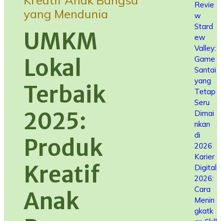
Kreatif Anak Bangsa
Revie
yang Mendunia
w
Stard
UMKM
ew
Valley:
Game
Lokal
Santai
yang
Terbaik
Tetap
Seru
2025:
Dimai
nkan
di
Produk
2026
Karier
Kreatif
Digital
2026:
Cara
Anak
Menin
gkatk