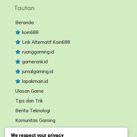
Tautan
Beranda
koin688
Link Alternatif Koin688
ruanggaming.id
gamerank.id
jurnalgaming.id
lapakmain.id
Ulasan Game
Tips dan Trik
Berita Teknologi
Komunitas Gaming
Forum Diskusi
We respect your privacy