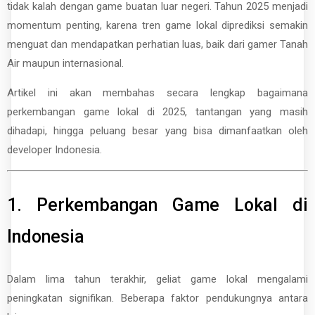
tidak kalah dengan game buatan luar negeri. Tahun 2025 menjadi
momentum penting, karena tren game lokal diprediksi semakin
menguat dan mendapatkan perhatian luas, baik dari gamer Tanah
Air maupun internasional.
Artikel ini akan membahas secara lengkap bagaimana
perkembangan game lokal di 2025, tantangan yang masih
dihadapi, hingga peluang besar yang bisa dimanfaatkan oleh
developer Indonesia.
1. Perkembangan Game Lokal di
Indonesia
Dalam lima tahun terakhir, geliat game lokal mengalami
peningkatan signifikan. Beberapa faktor pendukungnya antara