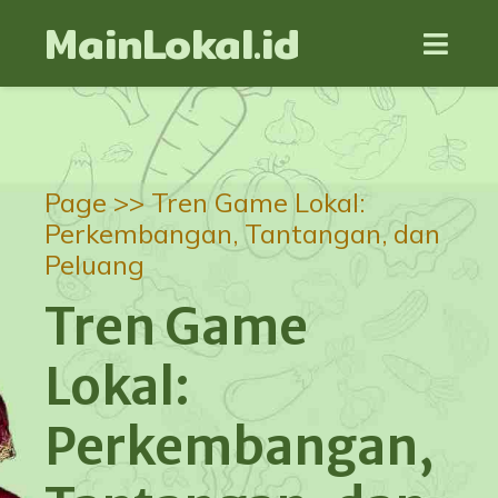
MainLokal.id
Page >>
Tren Game Lokal:
Perkembangan, Tantangan, dan
Peluang
Tren Game
Lokal:
Perkembangan,