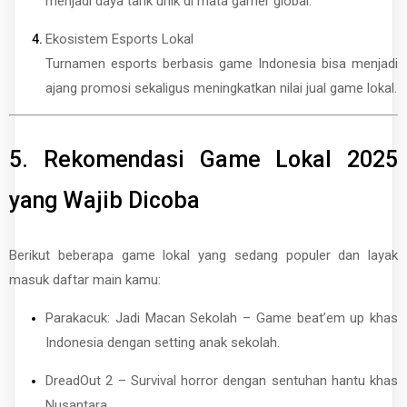
menjadi daya tarik unik di mata gamer global.
Ekosistem Esports Lokal
Turnamen esports berbasis game Indonesia bisa menjadi
ajang promosi sekaligus meningkatkan nilai jual game lokal.
5. Rekomendasi Game Lokal 2025
yang Wajib Dicoba
Berikut beberapa game lokal yang sedang populer dan layak
masuk daftar main kamu:
Parakacuk: Jadi Macan Sekolah – Game beat’em up khas
Indonesia dengan setting anak sekolah.
DreadOut 2 – Survival horror dengan sentuhan hantu khas
Nusantara.