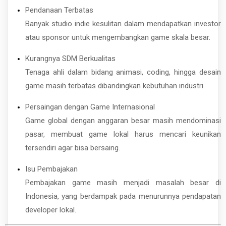
Pendanaan Terbatas
Banyak studio indie kesulitan dalam mendapatkan investor
atau sponsor untuk mengembangkan game skala besar.
Kurangnya SDM Berkualitas
Tenaga ahli dalam bidang animasi, coding, hingga desain
game masih terbatas dibandingkan kebutuhan industri.
Persaingan dengan Game Internasional
Game global dengan anggaran besar masih mendominasi
pasar, membuat game lokal harus mencari keunikan
tersendiri agar bisa bersaing.
Isu Pembajakan
Pembajakan game masih menjadi masalah besar di
Indonesia, yang berdampak pada menurunnya pendapatan
developer lokal.