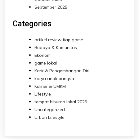
September 2025
Categories
artikel review tiap game
Budaya & Komunitas
Ekonomi
game lokal
Karir & Pengembangan Diri
karya anak bangsa
Kuliner & UMKM
Lifestyle
tempat hiburan lokal 2025
Uncategorized
Urban Lifestyle