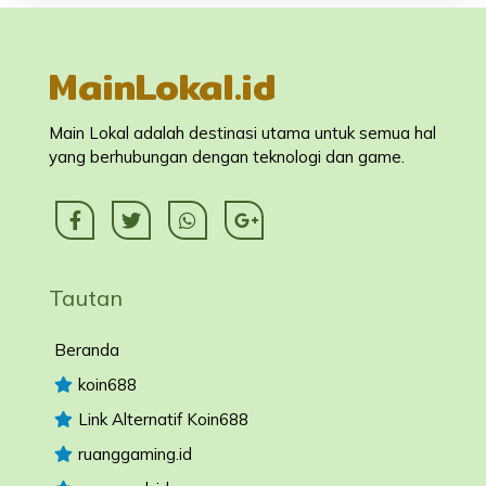
MainLokal.id
Main Lokal adalah destinasi utama untuk semua hal
yang berhubungan dengan teknologi dan game.
Tautan
Beranda
koin688
Link Alternatif Koin688
ruanggaming.id