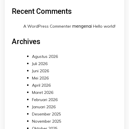
Recent Comments
mengenai
A WordPress Commenter
Hello world!
Archives
Agustus 2026
Juli 2026
Juni 2026
Mei 2026
April 2026
Maret 2026
Februari 2026
Januari 2026
Desember 2025
November 2025
Oktober 2025