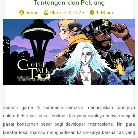
Tantangan, dan Peluang
5evon
Oktober 3, 2025
1:48 am
Industri game di Indonesia semakin menunjukkan taringnya
dalam beberapa tahun terakhir. Dari yang awalnya hanya menjadi
pasar konsumen besar bagi developer internasional, kini para
kreator lokal mampu menghadirkan karya-karya berkualitas yang