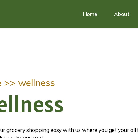
Home
About
e >>
wellness
ellness
r grocery shopping easy with us where you get your all 
es under one roof.