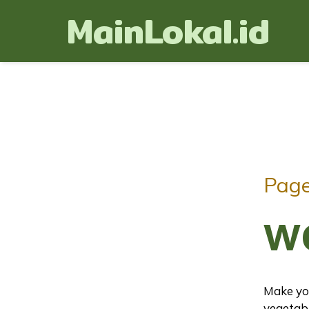
MainLokal.id
Pag
w
Make you
vegetabl