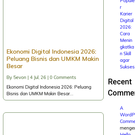
Popule
r
Karier
Digital
2026:
Cara
Menin
gkatka
Ekonomi Digital Indonesia 2026:
n Skill
Peluang Bisnis dan UMKM Makin
agar
Besar
Sukses
By
5evon
|
4
Jul, 26
|
0 Comments
Recent
Ekonomi Digital Indonesia 2026: Peluang
Comme
Bisnis dan UMKM Makin Besar…
A
WordP
Comme
menge
Hello