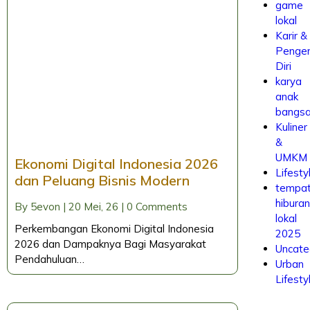
game
lokal
Karir &
Penge
Diri
karya
anak
bangs
Kuliner
&
UMKM
Ekonomi Digital Indonesia 2026
Lifesty
dan Peluang Bisnis Modern
tempa
hibura
By
5evon
|
20
Mei, 26
|
0 Comments
lokal
Perkembangan Ekonomi Digital Indonesia
2025
2026 dan Dampaknya Bagi Masyarakat
Uncate
Pendahuluan…
Urban
Lifesty