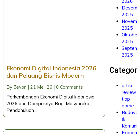
2026
Desem
2025
Novem
2025
Oktobe
2025
Septe
2025
Ekonomi Digital Indonesia 2026
Categor
dan Peluang Bisnis Modern
artikel
By
5evon
|
21
Mei, 26
|
0 Comments
review
Perkembangan Ekonomi Digital Indonesia
tiap
2026 dan Dampaknya Bagi Masyarakat
game
Pendahuluan…
Buday
&
Komuni
Ekono