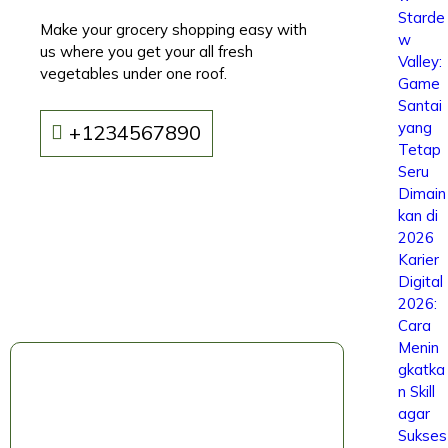
Starde
Make your grocery shopping easy with
w
us where you get your all fresh
Valley:
vegetables under one roof.
Game
Santai
yang
+1234567890
Tetap
Seru
Dimain
kan di
2026
Karier
Digital
2026:
Cara
Menin
gkatka
n Skill
agar
Sukses