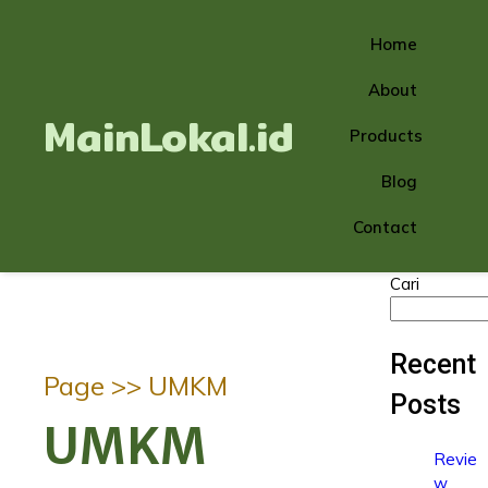
Home
About
MainLokal.id
Products
Blog
Contact
Cari
Recent
Page >>
UMKM
Posts
UMKM
Revie
w