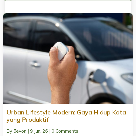
Urban Lifestyle Modern: Gaya Hidup Kota
yang Produktif
By
5evon
|
9
Jun, 26
|
0 Comments