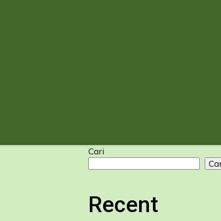
Cari
Car
Recent