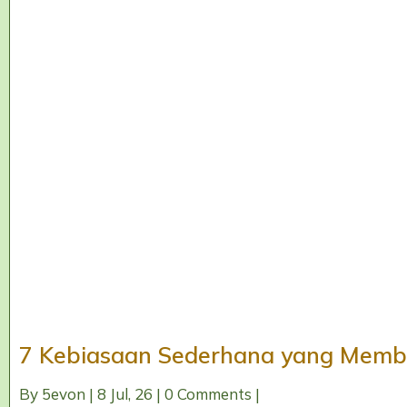
7 Kebiasaan Sederhana yang Membu
By
5evon
|
8
Jul, 26
|
0 Comments
|