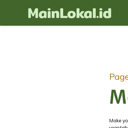
MainLokal.id
Pag
M
Make you
vegetabl