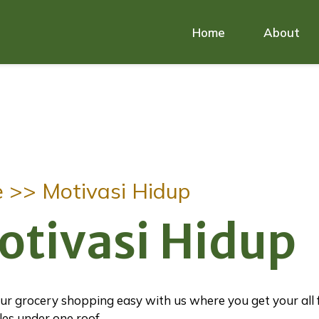
Home
About
e >>
Motivasi Hidup
otivasi Hidup
r grocery shopping easy with us where you get your all 
es under one roof.