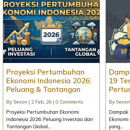
Proyeksi Pertumbuhan
Dampa
Ekonomi Indonesia 2026:
19 Te
Peluang & Tantangan
Pertu
By
5evon
|
2
Feb, 26
|
0 Comments
By
5evon
Proyeksi Pertumbuhan Ekonomi
Dampak 
Indonesia 2026: Peluang Investasi dan
Ekonomi 
Tantangan Global…
yang…