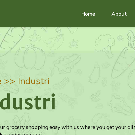
Home
About
e >>
Industri
dustri
r grocery shopping easy with us where you get your all 
es under one roof.