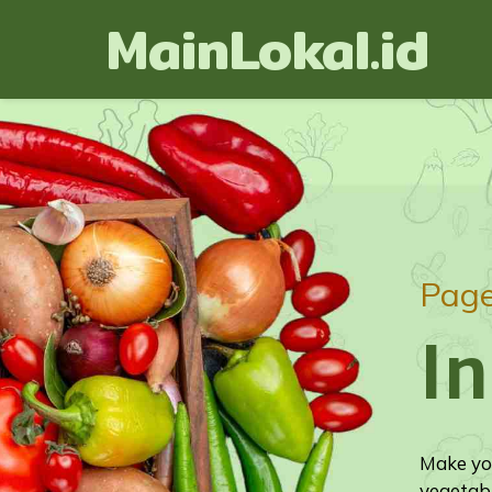
MainLokal.id
Pag
In
Make you
vegetabl