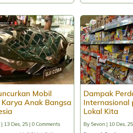
uncurkan Mobil
Dampak Perd
ik Karya Anak Bangsa
Internasional
esia
Lokal Kita
|
13
Des, 25
|
0 Comments
By
5evon
|
10
Des, 25