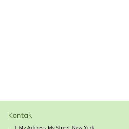
Kontak
1, My Address, My Street, New York