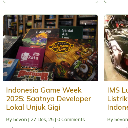
Indonesia Game Week
IMS L
2025: Saatnya Developer
Listr
Lokal Unjuk Gigi
Indon
By
5evon
|
27
Des, 25
|
0 Comments
By
5evon