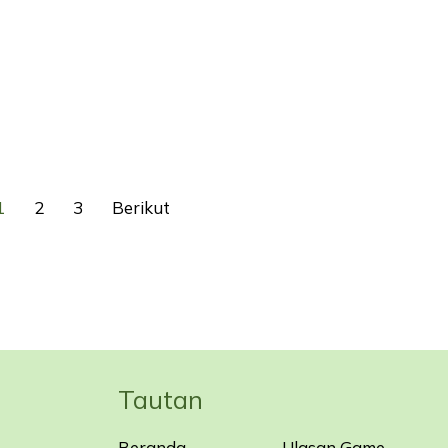
1
2
3
Berikut
Tautan
Beranda
Ulasan Game