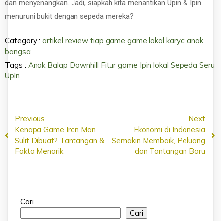
dan menyenangkan. Jadi, siapkah kita menantikan Upin & Ipin
menuruni bukit dengan sepeda mereka?
Category :
artikel review tiap game
game lokal
karya anak
bangsa
Tags :
Anak
Balap
Downhill
Fitur
game
Ipin
lokal
Sepeda
Seru
Upin
Previous
Next
Kenapa Game Iron Man
Ekonomi di Indonesia
Sulit Dibuat? Tantangan &
Semakin Membaik, Peluang
Fakta Menarik
dan Tantangan Baru
Cari
Cari