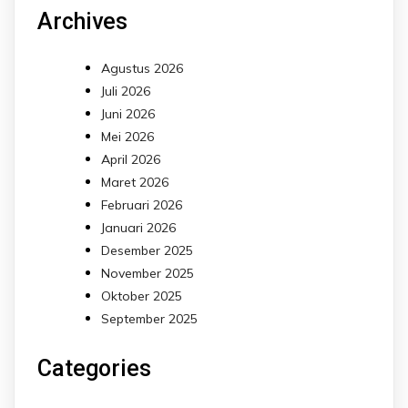
Archives
Agustus 2026
Juli 2026
Juni 2026
Mei 2026
April 2026
Maret 2026
Februari 2026
Januari 2026
Desember 2025
November 2025
Oktober 2025
September 2025
Categories