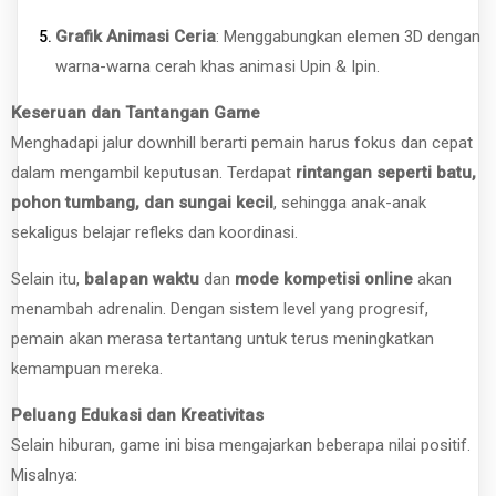
Grafik Animasi Ceria
: Menggabungkan elemen 3D dengan
warna-warna cerah khas animasi Upin & Ipin.
Keseruan dan Tantangan Game
Menghadapi jalur downhill berarti pemain harus fokus dan cepat
dalam mengambil keputusan. Terdapat
rintangan seperti batu,
pohon tumbang, dan sungai kecil
, sehingga anak-anak
sekaligus belajar refleks dan koordinasi.
Selain itu,
balapan waktu
dan
mode kompetisi online
akan
menambah adrenalin. Dengan sistem level yang progresif,
pemain akan merasa tertantang untuk terus meningkatkan
kemampuan mereka.
Peluang Edukasi dan Kreativitas
Selain hiburan, game ini bisa mengajarkan beberapa nilai positif.
Misalnya: