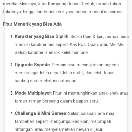
mereka. Misalnya, latar Kampung Durian Runtuh, rumah tokoh-
tokohnya, hingga landmark kecil yang sering muncul di animasi.
Fitur Menarik yang Bisa Ada
Karakter yang Bisa Dipilih
: Selain Upin & Ipin, pemain bisa
memilih karakter lain seperti Kak Ros, Opah, atau Mei Mei.
Setiap karakter memiliki kelebihan unik.
Upgrade Sepeda
: Pemain bisa meningkatkan sepeda
mereka agar lebih cepat, lebih stabil, dan lebih tahan
banting saat melintasi rintangan.
Mode Multiplayer
: Fitur ini memungkinkan anak-anak atau
teman-teman bersaing dalam balapan seru.
Challenge & Mini Games
: Selain balapan, ada misi
tambahan seperti mengumpulkan koin, melompati
rintangan, atau menyelamatkan hewan di jalur.