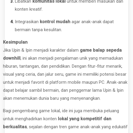
Libatkan
komunitas lokal
untuk memberi masukan dan
konten kreatif.
Integrasikan
kontrol mudah
agar anak-anak dapat
bermain tanpa kesulitan.
Kesimpulan
Jika Upin & Ipin menjadi karakter dalam
game balap sepeda
downhill
, ini akan menjadi pengalaman unik yang memadukan
hiburan, tantangan, dan pendidikan. Dengan fitur-fitur menarik,
visual yang ceria, dan jalur seru, game ini memiliki potensi besar
untuk menjadi favorit di platform mobile maupun PC. Anak-anak
dapat belajar sambil bermain, dan penggemar lama Upin & Ipin
akan menemukan dunia baru yang menyenangkan.
Bagi pengembang game lokal, ide ini juga membuka peluang
untuk menghadirkan konten
lokal yang kompetitif dan
berkualitas
, sejalan dengan tren game anak-anak yang edukatif