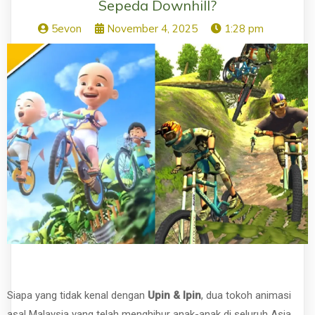
Sepeda Downhill?
5evon
November 4, 2025
1:28 pm
Siapa yang tidak kenal dengan
Upin & Ipin
, dua tokoh animasi
asal Malaysia yang telah menghibur anak-anak di seluruh Asia