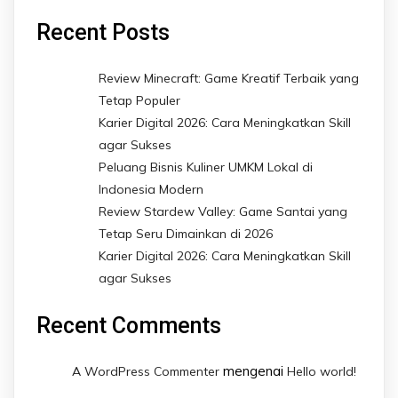
Recent Posts
Review Minecraft: Game Kreatif Terbaik yang
Tetap Populer
Karier Digital 2026: Cara Meningkatkan Skill
agar Sukses
Peluang Bisnis Kuliner UMKM Lokal di
Indonesia Modern
Review Stardew Valley: Game Santai yang
Tetap Seru Dimainkan di 2026
Karier Digital 2026: Cara Meningkatkan Skill
agar Sukses
Recent Comments
mengenai
A WordPress Commenter
Hello world!