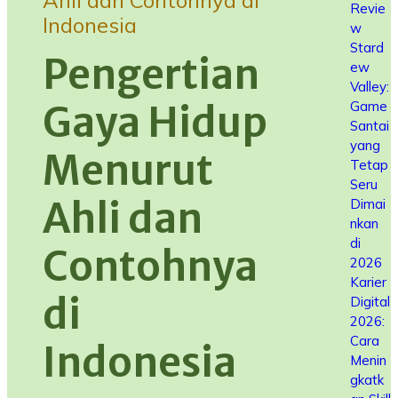
Ahli dan Contohnya di
Revie
Indonesia
w
Stard
Pengertian
ew
Valley:
Game
Gaya Hidup
Santai
yang
Menurut
Tetap
Seru
Ahli dan
Dimai
nkan
di
Contohnya
2026
Karier
di
Digital
2026:
Cara
Indonesia
Menin
gkatk