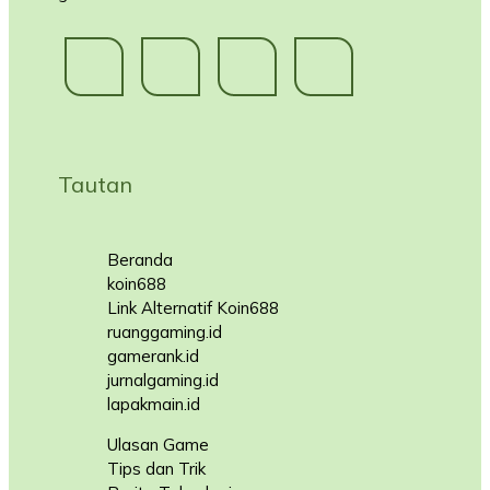
Tautan
Beranda
koin688
Link Alternatif Koin688
ruanggaming.id
gamerank.id
jurnalgaming.id
lapakmain.id
Ulasan Game
Tips dan Trik