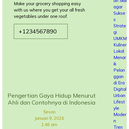
an Skill
Make your grocery shopping easy
agar
with us where you get your all fresh
Sukse
vegetables under one roof.
s
Strate
+1234567890
gi
UMKM
Kuliner
Lokal
Menar
ik
Pelan
ggan
di Era
Digital
Pengertian Gaya Hidup Menurut
Urban
Ahli dan Contohnya di Indonesia
Lifest
yle
5evon
Moder
Januari 9, 2026
n:
1:46 am
Tren