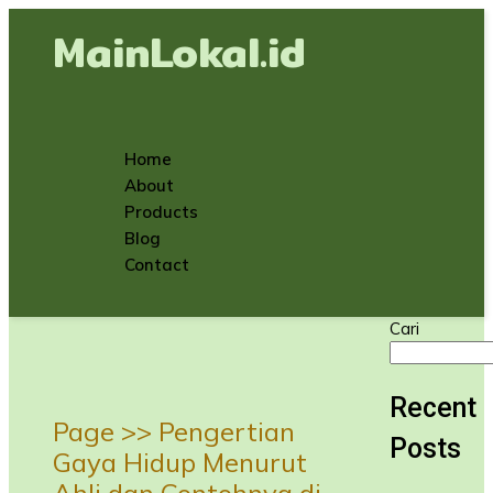
MainLokal.id
Home
About
Products
Blog
Contact
Cari
Recent
Page >>
Pengertian
Posts
Gaya Hidup Menurut