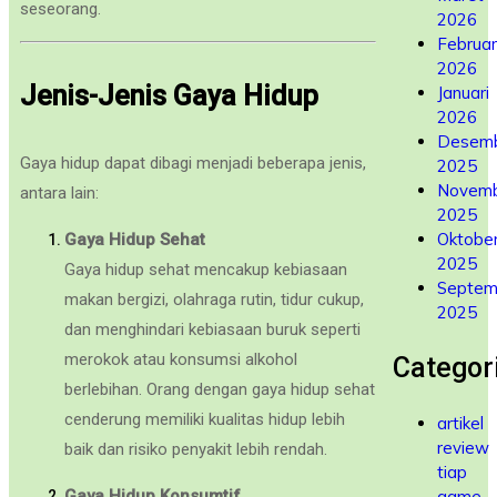
seseorang.
2026
Februar
2026
Jenis-Jenis Gaya Hidup
Januari
2026
Desem
Gaya hidup dapat dibagi menjadi beberapa jenis,
2025
Novem
antara lain:
2025
Oktobe
Gaya Hidup Sehat
2025
Gaya hidup sehat mencakup kebiasaan
Septem
makan bergizi, olahraga rutin, tidur cukup,
2025
dan menghindari kebiasaan buruk seperti
merokok atau konsumsi alkohol
Categor
berlebihan. Orang dengan gaya hidup sehat
cenderung memiliki kualitas hidup lebih
artikel
review
baik dan risiko penyakit lebih rendah.
tiap
Gaya Hidup Konsumtif
game