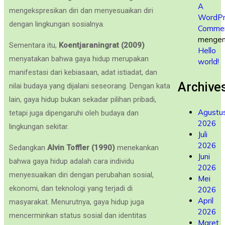
A
mengekspresikan diri dan menyesuaikan diri
WordPr
dengan lingkungan sosialnya.
Commen
mengen
Sementara itu,
Koentjaraningrat (2009)
Hello
menyatakan bahwa gaya hidup merupakan
world!
manifestasi dari kebiasaan, adat istiadat, dan
Archive
nilai budaya yang dijalani seseorang. Dengan kata
lain, gaya hidup bukan sekadar pilihan pribadi,
Agustu
tetapi juga dipengaruhi oleh budaya dan
2026
lingkungan sekitar.
Juli
2026
Sedangkan
Alvin Toffler (1990)
menekankan
Juni
bahwa gaya hidup adalah cara individu
2026
menyesuaikan diri dengan perubahan sosial,
Mei
ekonomi, dan teknologi yang terjadi di
2026
April
masyarakat. Menurutnya, gaya hidup juga
2026
mencerminkan status sosial dan identitas
Maret