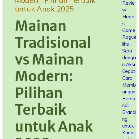
Modern: Pilihan Terbaik
Revie
untuk Anak 2025
w
Hade
Mainan
s:
Game
Rogue
Tradisional
like
Seru
vs Mainan
denga
n Aksi
Modern:
Cepat
Cara
Memb
Pilihan
angun
Perso
Terbaik
nal
Brandi
ng
untuk Anak
untuk
Karier