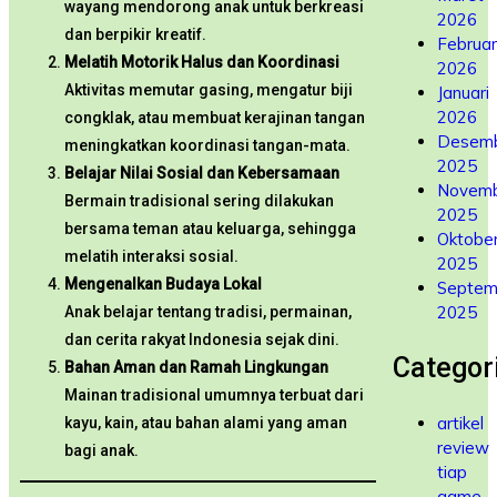
wayang mendorong anak untuk berkreasi
2026
dan berpikir kreatif.
Februar
Melatih Motorik Halus dan Koordinasi
2026
Aktivitas memutar gasing, mengatur biji
Januari
2026
congklak, atau membuat kerajinan tangan
Desem
meningkatkan koordinasi tangan-mata.
2025
Belajar Nilai Sosial dan Kebersamaan
Novem
Bermain tradisional sering dilakukan
2025
bersama teman atau keluarga, sehingga
Oktobe
melatih interaksi sosial.
2025
Mengenalkan Budaya Lokal
Septem
2025
Anak belajar tentang tradisi, permainan,
dan cerita rakyat Indonesia sejak dini.
Categor
Bahan Aman dan Ramah Lingkungan
Mainan tradisional umumnya terbuat dari
artikel
kayu, kain, atau bahan alami yang aman
review
bagi anak.
tiap
game