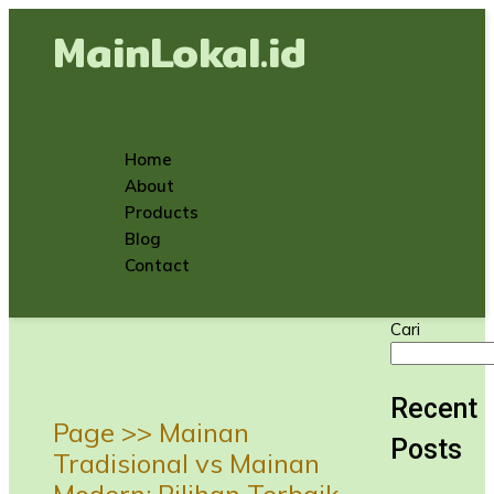
MainLokal.id
Home
About
Products
Blog
Contact
Cari
Recent
Page >>
Mainan
Posts
Tradisional vs Mainan