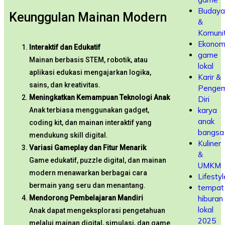
Budaya
Keunggulan Mainan Modern
&
Komuni
Ekonom
Interaktif dan Edukatif
game
Mainan berbasis STEM, robotik, atau
lokal
aplikasi edukasi mengajarkan logika,
Karir &
sains, dan kreativitas.
Penge
Meningkatkan Kemampuan Teknologi Anak
Diri
karya
Anak terbiasa menggunakan gadget,
anak
coding kit, dan mainan interaktif yang
bangsa
mendukung skill digital.
Kuliner
Variasi Gameplay dan Fitur Menarik
&
Game edukatif, puzzle digital, dan mainan
UMKM
modern menawarkan berbagai cara
Lifestyl
bermain yang seru dan menantang.
tempat
Mendorong Pembelajaran Mandiri
hiburan
lokal
Anak dapat mengeksplorasi pengetahuan
2025
melalui mainan digital, simulasi, dan game