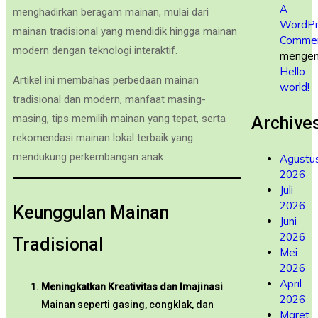
A
menghadirkan beragam mainan, mulai dari
WordPr
mainan tradisional yang mendidik hingga mainan
Commen
modern dengan teknologi interaktif.
mengen
Hello
Artikel ini membahas perbedaan mainan
world!
tradisional dan modern, manfaat masing-
masing, tips memilih mainan yang tepat, serta
Archive
rekomendasi mainan lokal terbaik yang
mendukung perkembangan anak.
Agustu
2026
Juli
2026
Keunggulan Mainan
Juni
2026
Tradisional
Mei
2026
April
Meningkatkan Kreativitas dan Imajinasi
2026
Mainan seperti gasing, congklak, dan
Maret