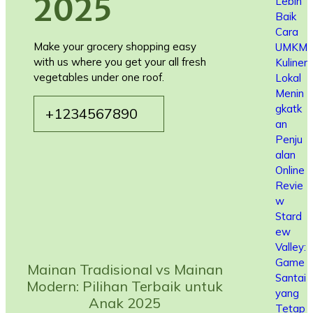
2025
Lebih
Baik
Cara
Make your grocery shopping easy
UMKM
with us where you get your all fresh
Kuliner
vegetables under one roof.
Lokal
Menin
gkatk
+1234567890
an
Penju
alan
Online
Revie
w
Stard
ew
Valley:
Game
Mainan Tradisional vs Mainan
Santai
Modern: Pilihan Terbaik untuk
yang
Anak 2025
Tetap