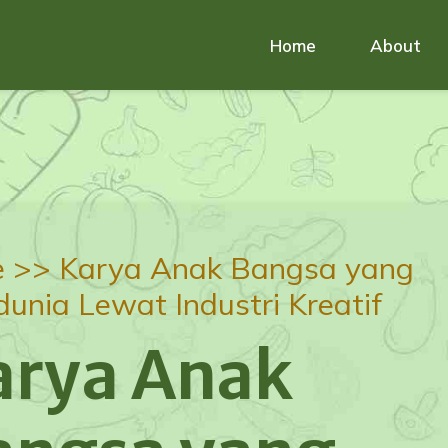
Home
About
e >>
Karya Anak Bangsa yang
unia Lewat Industri Kreatif
arya Anak