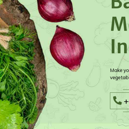
B
M
In
Make you
vegetabl
+