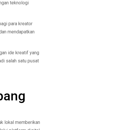
ngan teknologi
agi para kreator
l dan mendapatkan
an ide kreatif yang
i salah satu pusat
mbang
duk lokal memberikan