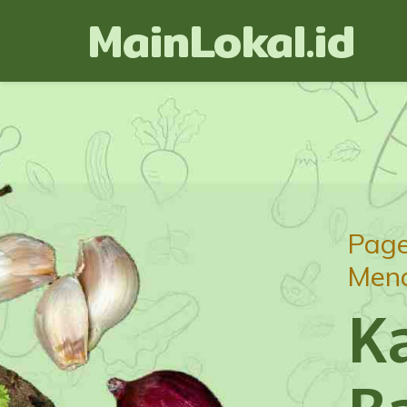
MainLokal.id
Pag
Mend
K