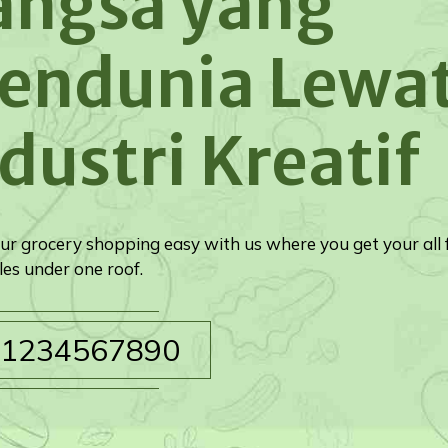
angsa yang
endunia Lewa
dustri Kreatif
r grocery shopping easy with us where you get your all 
es under one roof.
1234567890