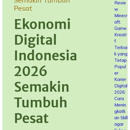
Semakin Tumbuh
Revie
Pesat
w
Minecr
Ekonomi
aft:
Game
Kreati
Digital
f
Terbai
Indonesia
k yang
Tetap
2026
Popul
er
Karier
Semakin
Digital
2026:
Tumbuh
Cara
Menin
gkatk
Pesat
an Skill
agar