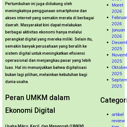
Pertumbuhan ini juga didukung oleh
Maret
2026
meningkatnya penggunaan smartphone dan
Februar
akses internet yang semakin merata di berbagai
2026
daerah. Masyarakat kini dapat melakukan
Januari
berbagai aktivitas ekonomi hanya melalui
2026
perangkat digital yang mereka miliki. Selain itu,
Desem
semakin banyak perusahaan yang beralih ke
2025
sistem digital untuk meningkatkan efisiensi
Novem
operasional dan menjangkau pasar yang lebih
2025
Oktobe
luas. Hal ini menunjukkan bahwa digitalisasi
2025
bukan lagi pilihan, melainkan kebutuhan bagi
Septem
dunia usaha.
2025
Peran UMKM dalam
Categor
Ekonomi Digital
artikel
review
Usaha Mikro, Kecil, dan Menengah (UMKM)
tiap