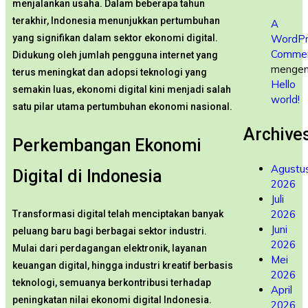
menjalankan usaha. Dalam beberapa tahun
terakhir, Indonesia menunjukkan pertumbuhan
A
yang signifikan dalam sektor ekonomi digital.
WordPr
Commen
Didukung oleh jumlah pengguna internet yang
mengen
terus meningkat dan adopsi teknologi yang
Hello
semakin luas, ekonomi digital kini menjadi salah
world!
satu pilar utama pertumbuhan ekonomi nasional.
Archive
Perkembangan Ekonomi
Agustu
Digital di Indonesia
2026
Juli
2026
Transformasi digital telah menciptakan banyak
Juni
peluang baru bagi berbagai sektor industri.
2026
Mulai dari perdagangan elektronik, layanan
Mei
keuangan digital, hingga industri kreatif berbasis
2026
teknologi, semuanya berkontribusi terhadap
April
peningkatan nilai ekonomi digital Indonesia.
2026