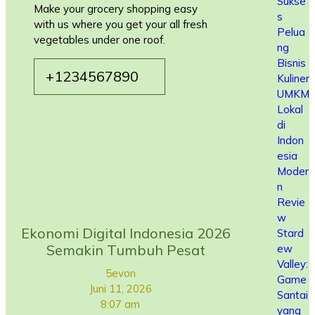
Sukse
Make your grocery shopping easy
s
with us where you get your all fresh
Pelua
vegetables under one roof.
ng
Bisnis
+1234567890
Kuliner
UMKM
Lokal
di
Indon
esia
Moder
n
Revie
w
Ekonomi Digital Indonesia 2026
Stard
Semakin Tumbuh Pesat
ew
Valley:
5evon
Game
Juni 11, 2026
Santai
8:07 am
yang