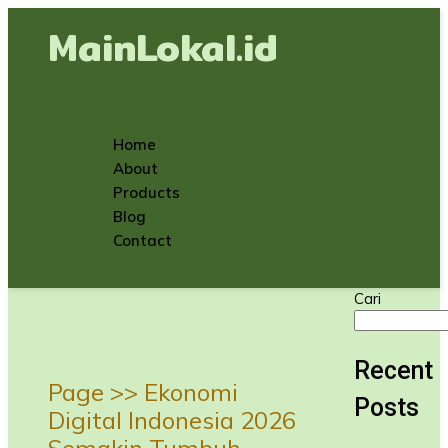
MainLokal.id
Home
About
Products
Blog
Contact
Cari
Recent
Page >>
Ekonomi
Posts
Digital Indonesia 2026