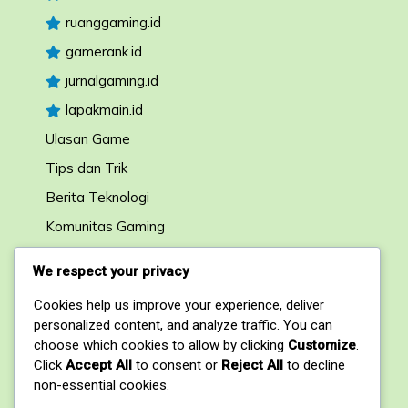
ruanggaming.id
gamerank.id
jurnalgaming.id
lapakmain.id
Ulasan Game
Tips dan Trik
Berita Teknologi
Komunitas Gaming
Forum Diskusi
We respect your privacy
Cookies help us improve your experience, deliver
Kontak
personalized content, and analyze traffic. You can
choose which cookies to allow by clicking
Customize
.
1, My Address, My Street, New York City, NY,
Click
Accept All
to consent or
Reject All
to decline
USA
non-essential cookies.